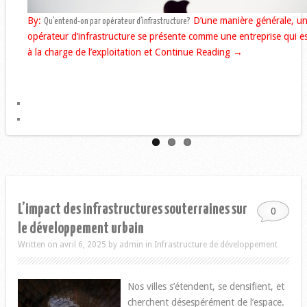
By:
By:
L’infrastructure se présente co
D’une manière générale, u
Qu’entend-on par opérateur d’infrastructure?
Infrastructures: économie et transport
opérateur d’infrastructure se présente comme une entreprise qui e
un ensemble des équipements et des installations continues qui
à la charge de l’exploitation et
encouragent le fonctionnement d’un organisme ou
Continue Reading →
Continue
Reading →
L’impact des infrastructures souterraines sur
0
le développement urbain
Written on avril 6, 2025
by
admin
in
Infrastructure de développement
Nos villes s’étendent, se densifient, et
cherchent désespérément de l’espace.