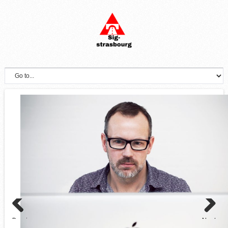
By:
Les
Quels sont les infrastructures nécessaires pour les marchés financiers?
marchés financiers désignent les lieux où s’effectuent les
négociations et les échanges des capitaux à long terme entre
Previous
Next
Continue Reading →