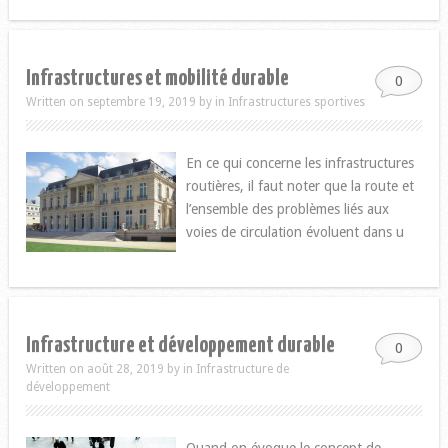
Infrastructures et mobilité durable
0
Written on septembre 19, 2019
by
in
Infrastructures sportives
En ce qui concerne les infrastructures
routières, il faut noter que la route et
l’ensemble des problèmes liés aux
voies de circulation évoluent dans u
Infrastructure et développement durable
0
Written on août 28, 2019
by
in
Infrastructure de
développement